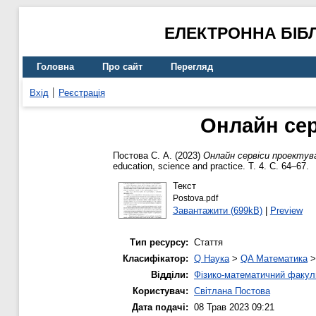
ЕЛЕКТРОННА БІБ
Головна
Про сайт
Перегляд
Вхід
Реєстрація
Онлайн сер
Постова С. А.
(2023)
Онлайн сервіси проектув
education, science and practice. Т. 4. С. 64–67.
Текст
Postova.pdf
Завантажити (699kB)
|
Preview
Тип ресурсу:
Стаття
Класифікатор:
Q Наука
>
QA Математика
Відділи:
Фізико-математичний факул
Користувач:
Світлана Постова
Дата подачі:
08 Трав 2023 09:21