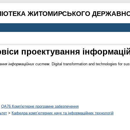
ЛІОТЕКА ЖИТОМИРСЬКОГО ДЕРЖАВНО
віси проектування інформаці
ання інформаційних систем.
Digital transformation and technologies for su
>
QA76 Комп'ютерне програмне забезпечення
ьтет
>
Кафедра комп’ютерних наук та інформаційних технологій