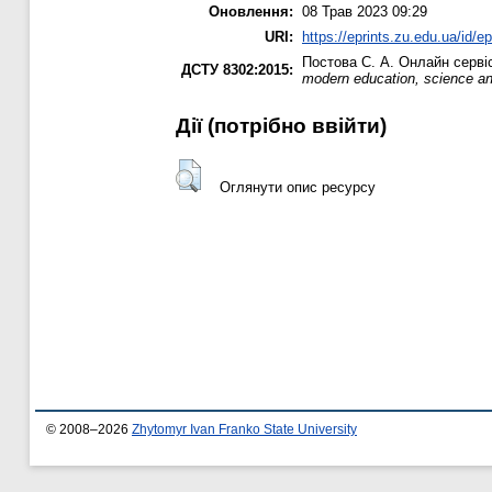
Оновлення:
08 Трав 2023 09:29
URI:
https://eprints.zu.edu.ua/id/e
Постова С. А.
Онлайн сервіс
ДСТУ 8302:2015:
modern education, science an
Дії ​​(потрібно ввійти)
Оглянути опис ресурсу
© 2008–2026
Zhytomyr Ivan Franko State University