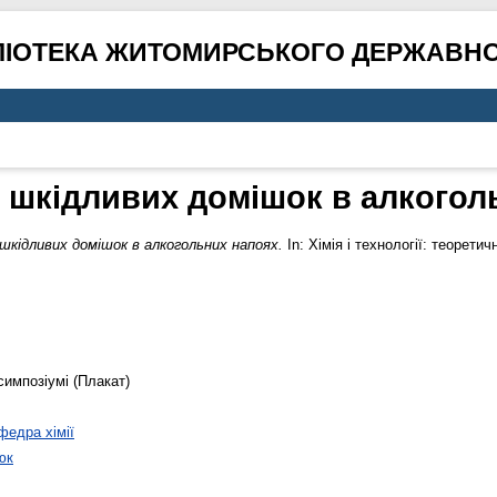
ЛІОТЕКА ЖИТОМИРСЬКОГО ДЕРЖАВНО
 шкідливих домішок в алкогол
шкідливих домішок в алкогольних напоях.
In: Хімія і технології: теоретичн
симпозіумі (Плакат)
федра хімії
юк