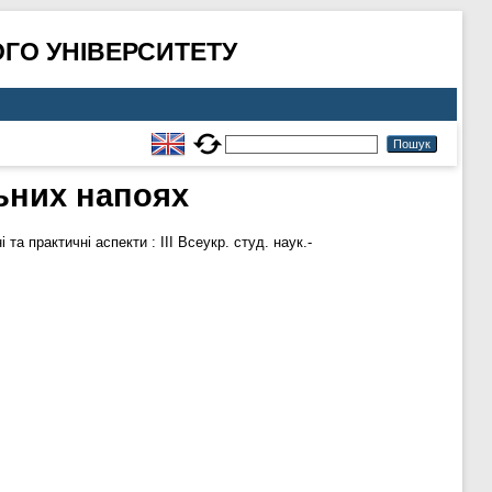
ГО УНІВЕРСИТЕТУ
ьних напоях
і та практичні аспекти : ІІІ Всеукр. студ. наук.-