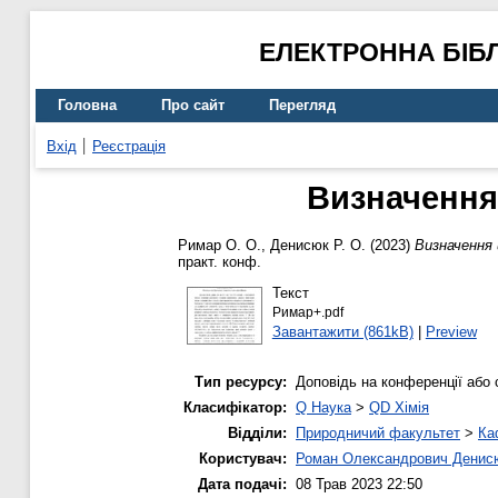
ЕЛЕКТРОННА БІБ
Головна
Про сайт
Перегляд
Вхід
Реєстрація
Визначення
Римар О. О.
,
Денисюк Р. О.
(2023)
Визначення 
практ. конф.
Текст
Римар+.pdf
Завантажити (861kB)
|
Preview
Тип ресурсу:
Доповідь на конференції або 
Класифікатор:
Q Наука
>
QD Хімія
Відділи:
Природничий факультет
>
Ка
Користувач:
Роман Олександрович Денис
Дата подачі:
08 Трав 2023 22:50