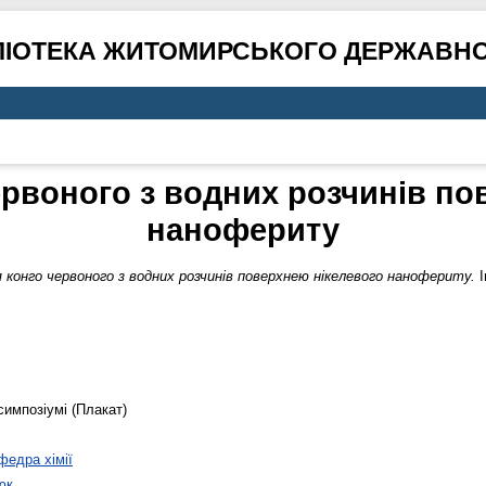
ЛІОТЕКА ЖИТОМИРСЬКОГО ДЕРЖАВНО
ервоного з водних розчинів по
нанофериту
 конго червоного з водних розчинів поверхнею нікелевого нанофериту.
I
симпозіумі (Плакат)
федра хімії
юк