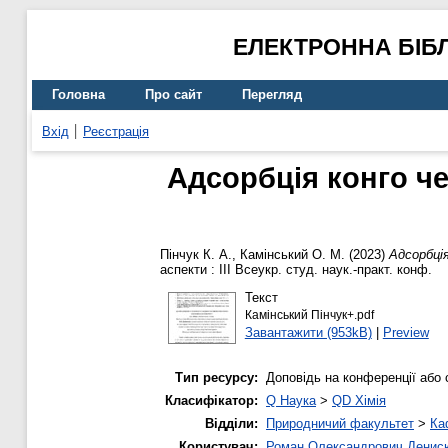
ЕЛЕКТРОННА БІБ
Головна
Про сайт
Перегляд
Вхід
Реєстрація
Адсорбція конго ч
Пінчук К. А.
,
Камінський О. М.
(2023)
Адсорбція
аспекти : ІІІ Всеукр. студ. наук.-практ. конф.
Текст
Камінський Пінчук+.pdf
Завантажити (953kB)
|
Preview
Тип ресурсу:
Доповідь на конференції або 
Класифікатор:
Q Наука
>
QD Хімія
Відділи:
Природничий факультет
>
Ка
Користувач:
Роман Олександрович Денис