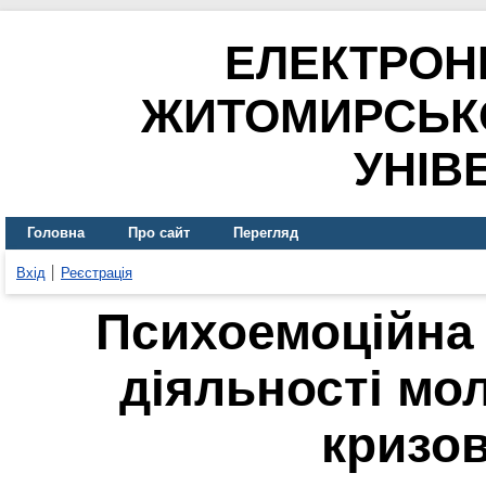
ЕЛЕКТРОН
ЖИТОМИРСЬК
УНІВ
Головна
Про сайт
Перегляд
Вхід
Реєстрація
Психоемоційна 
діяльності мо
кризо