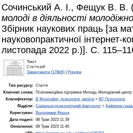
Сочинський А. І.
,
Фещук В. В.
молоді в діяльності молодіжн
Збірник наукових праць [за м
науковопрактичної інтернет-ко
листопада 2022 р.)]. С. 115–11
Текст
Стаття.pdf
Завантажити (178kB)
|
Preview
Тип ресурсу:
Стаття
Ключові слова:
Психоемоційна підтримка Молодь Молодіжний центр
Класифікатор:
B Філософія, психологія, релігія
>
BF Психологія
Відділи:
Соціально-психологічний факультет
>
Кафедра соціал
Користувач:
Володимир Фещук
Дата подачі:
08 Трав 2023 11:39
Оновлення:
08 Трав 2023 11:40