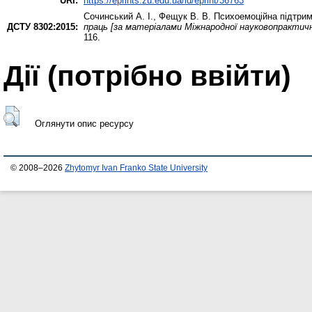
URI:
https://eprints.zu.edu.ua/id/eprint/36763
Сочинський А. І.
,
Фещук В. В.
Психоемоційна підтрим
ДСТУ 8302:2015:
праць [за матеріалами Міжнародної науковопрактичн
116.
Дії ​​(потрібно ввійти)
Оглянути опис ресурсу
© 2008–2026
Zhytomyr Ivan Franko State University