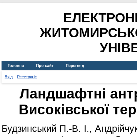
ЕЛЕКТРОН
ЖИТОМИРСЬК
УНІВ
Головна
Про сайт
Перегляд
Вхід
Реєстрація
Ландшафтні ант
Високівської те
Будзинський П.-В. І.
,
Андрійчук