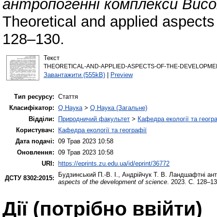
антропогенні комплекси Висок
Theoretical and applied aspects
128–130.
Текст
THEORETICAL-AND-APPLIED-ASPECTS-OF-THE-DEVELOPMENT
Завантажити (555kB)
|
Preview
Тип ресурсу:
Стаття
Класифікатор:
Q Наука
>
Q Наука (Загальне)
Відділи:
Природничий факультет
>
Кафедра екології та геогр
Користувач:
Кафедра екології та географії
Дата подачі:
09 Трав 2023 10:58
Оновлення:
09 Трав 2023 10:58
URI:
https://eprints.zu.edu.ua/id/eprint/36772
Будзинський П.-В. І.
,
Андрійчук Т. В.
Ландшафтні антр
ДСТУ 8302:2015:
aspects of the development of science
. 2023. С. 128–13
Дії ​​(потрібно ввійти)