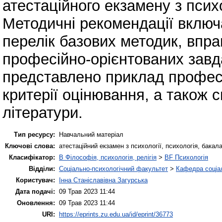
атестаційного екзамену з психо
Методичні рекомендації включ
перелік базових методик, вправ
професійно-орієнтованих завд
представлено приклад професі
критерії оцінювання, а також
літератури.
Тип ресурсу:
Навчальний матеріал
Ключові слова:
атестаційний екзамен з психології, психологія, бакала
Класифікатор:
B Філософія, психологія, релігія
>
BF Психологія
Відділи:
Соціально-психологічний факультет
>
Кафедра соціал
Користувач:
Інна Станіславівна Загурська
Дата подачі:
09 Трав 2023 11:44
Оновлення:
09 Трав 2023 11:44
URI:
https://eprints.zu.edu.ua/id/eprint/36773