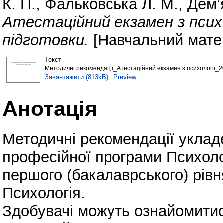
К. П.
,
Фальковська Л. М.
,
Дем’
Атестаційний екзамен з психо
підготовки.
[Навчальний мате
Текст
Методичні рекомендації_Атестаційний екзамен з психології_2
Завантажити (813kB)
|
Preview
Анотація
Методичні рекомендації укладе
професійної програми Психолог
першого (бакалаврського) рівн
Психологія.
Здобувачі можуть ознайомитис