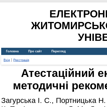
ЕЛЕКТРОН
ЖИТОМИРСЬК
УНІВ
Головна
Про сайт
Перегляд
Вхід
Реєстрація
Атестаційний ек
методичні рекоме
Загурська І. С.
,
Портницька Н.