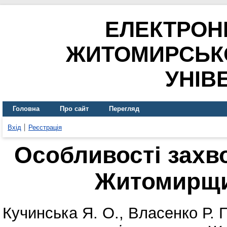
ЕЛЕКТРОН
ЖИТОМИРСЬК
УНІВ
Головна
Про сайт
Перегляд
Вхід
Реєстрація
Особливості захв
Житомирщи
Кучинська Я. О.
,
Власенко Р. П