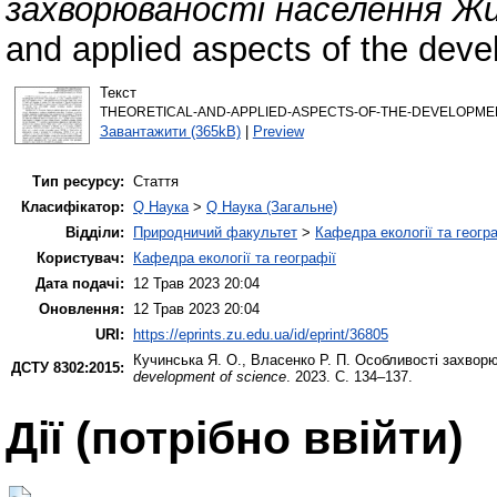
захворюваності населення Ж
and applied aspects of the deve
Текст
THEORETICAL-AND-APPLIED-ASPECTS-OF-THE-DEVELOPMENT-
Завантажити (365kB)
|
Preview
Тип ресурсу:
Стаття
Класифікатор:
Q Наука
>
Q Наука (Загальне)
Відділи:
Природничий факультет
>
Кафедра екології та геогр
Користувач:
Кафедра екології та географії
Дата подачі:
12 Трав 2023 20:04
Оновлення:
12 Трав 2023 20:04
URI:
https://eprints.zu.edu.ua/id/eprint/36805
Кучинська Я. О.
,
Власенко Р. П.
Особливості захворю
ДСТУ 8302:2015:
development of science
. 2023. С. 134–137.
Дії ​​(потрібно ввійти)