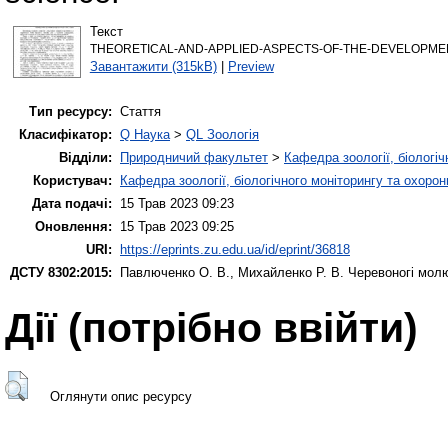
Текст
THEORETICAL-AND-APPLIED-ASPECTS-OF-THE-DEVELOPMENT
Завантажити (315kB)
|
Preview
Тип ресурсу:
Стаття
Класифікатор:
Q Наука
>
QL Зоологія
Відділи:
Природничий факультет
>
Кафедра зоології, біологі
Користувач:
Кафедра зоології, біологічного моніторингу та охоро
Дата подачі:
15 Трав 2023 09:23
Оновлення:
15 Трав 2023 09:25
URI:
https://eprints.zu.edu.ua/id/eprint/36818
ДСТУ 8302:2015:
Павлюченко О. В.
,
Михайленко Р. В.
Черевоногі молю
Дії ​​(потрібно ввійти)
Оглянути опис ресурсу