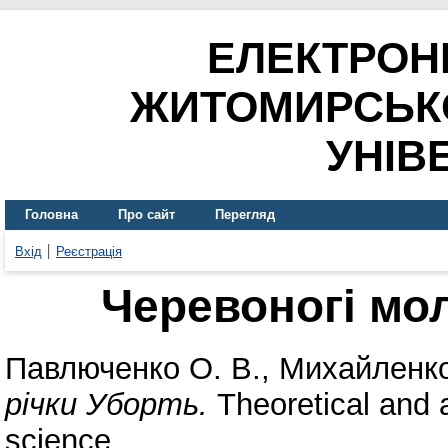
ЕЛЕКТРОН
ЖИТОМИРСЬК
УНІВ
Головна
Про сайт
Перегляд
Вхід
Реєстрація
Черевоногі мо
Павлюченко О. В.
,
Михайленко
річки Уборть.
Theoretical and 
science.