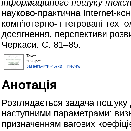
інформаційного пошуку текст
науково-практична Internet-ко
комп’ютерно-інтегровані техноло
досягнення, перспективи розви
Черкаси. С. 81–85.
Текст
2023.pdf
Завантажити (467kB)
|
Preview
Анотація
Розглядається задача пошуку 
наступними параметрами: виз
призначенням вагових коефіціє