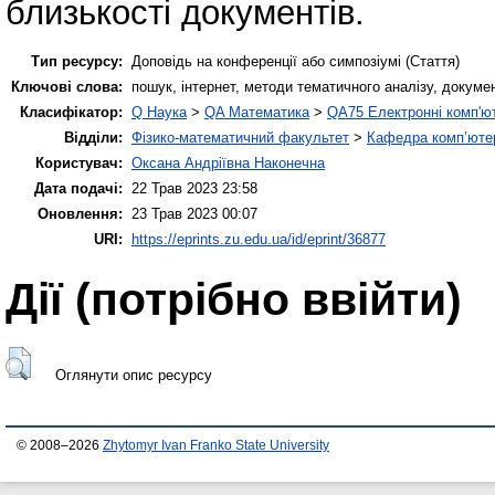
близькості документів.
Тип ресурсу:
Доповідь на конференції або симпозіумі (Стаття)
Ключові слова:
пошук, інтернет, методи тематичного аналізу, докуме
Класифікатор:
Q Наука
>
QA Математика
>
QA75 Електронні комп'ю
Відділи:
Фізико-математичний факультет
>
Кафедра комп’ютер
Користувач:
Оксана Андріївна Наконечна
Дата подачі:
22 Трав 2023 23:58
Оновлення:
23 Трав 2023 00:07
URI:
https://eprints.zu.edu.ua/id/eprint/36877
Дії ​​(потрібно ввійти)
Оглянути опис ресурсу
© 2008–2026
Zhytomyr Ivan Franko State University