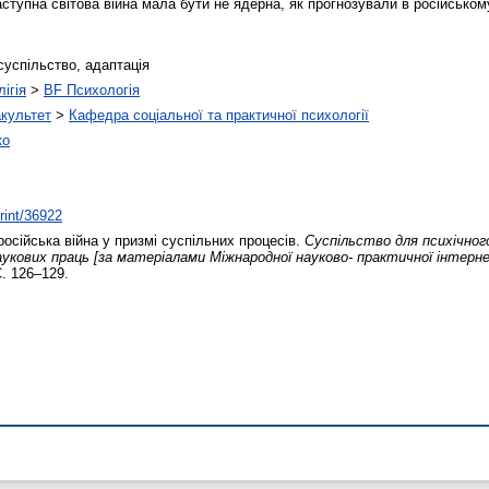
тупна світова війна мала бути не ядерна, як прогнозували в російському
 суспільство, адаптація
ігія
>
BF Психологія
акультет
>
Кафедра соціальної та практичної психології
ко
print/36922
російська війна у призмі суспільних процесів.
Суспільство для психічног
наукових праць [за матеріалами Міжнародної науково- практичної інтерн
С. 126–129.