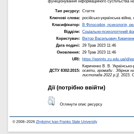
функціонування інформаційного суспільства нас
Тип ресурсу:
Стаття
Ключові слова:
російсько-українська війна,
Класифікатор:
B Філософія, психологія, рел
Відділи:
Соціально-психологічний ф
Користувач:
Віктор Васильович Киричен
Дата подачі:
29 Трав 2023 11:46
Оновлення:
29 Трав 2023 11:46
URI:
https://eprints.zu.edu.ua/id/e
Кириченко В. В.
Українсько-
ДСТУ 8302:2015:
освіти, громади : Збірник 
листопада 2022 р.)]
. 2023. 
Дії ​​(потрібно ввійти)
Оглянути опис ресурсу
© 2008–2026
Zhytomyr Ivan Franko State University