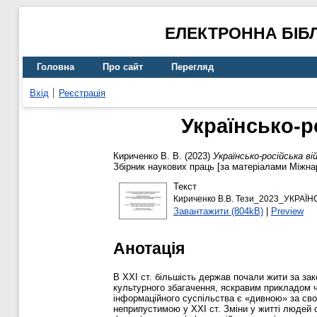
ЕЛЕКТРОННА БІБ
Головна
Про сайт
Перегляд
Вхід
Реєстрація
Українсько-р
Кириченко В. В.
(2023)
Українсько-російська ві
Збірник наукових праць [за матеріалами Міжнар
Текст
Кириченко В.В. Тези_2023_УКРА
Завантажити (804kB)
|
Preview
Анотація
В ХХІ ст. більшість держав почали жити за зак
культурного збагачення, яскравим прикладом чо
інформаційного суспільства є «дивною» за сво
неприпустимою у XXI ст. Зміни у житті людей 