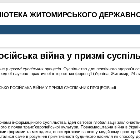
ЛІОТЕКА ЖИТОМИРСЬКОГО ДЕРЖАВНО
осійська війна у призмі суспіл
йна у призмі суспільних процесів.
Суспільство для психічного здоров’я осо
одної науково- практичної інтернет-конференції (Україна, Житомир, 24 ли
ЇНСЬКО-РОСІЙСЬКА ВІЙНА У ПРИЗМІ СУСПІЛЬНИХ ПРОЦЕСІВ.pdf
онами інформаційного суспільства, ідея світової глобалізації заключаєть
го є поява транс’європейської культури. Повномасштабна війна в Україні
їми формами та методами, спостерігаючи за нею у медійному просторі баг
сталися саме в розумінні примітивності будь-якого насилля як способу д