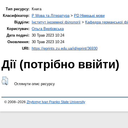
Тип ресурсу:
Книга
Класифікатор:
P Мова та Література
>
PD Німецькі мови
Відділи:
Інститут іноземної філології
>
Кафедра германської філ
Користувач:
Ольга Вербовська
Дата подачі:
30 Трав 2023 10:24
Оновлення:
30 Трав 2023 10:24
URI:
https://eprints.zu.edu.ua/id/eprint/36930
Дії ​​(потрібно ввійти)
Оглянути опис ресурсу
© 2008–2026
Zhytomyr Ivan Franko State University