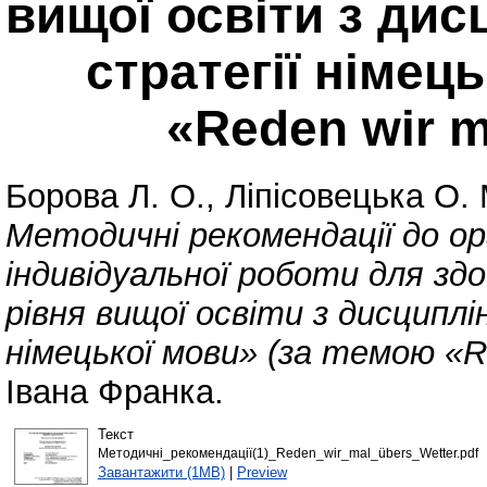
вищої освіти з дис
стратегії німец
«Reden wir m
Борова Л. О.
,
Ліпісовецька О. 
Методичні рекомендації до ор
індивідуальної роботи для здо
рівня вищої освіти з дисципл
німецької мови» (за темою «Re
Івана Франка.
Текст
Методичні_рекомендації(1)_Reden_wir_mal_übers_Wetter.pdf
Завантажити (1MB)
|
Preview