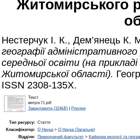
Житомирського 
об
Нестерчук І. К.
,
Дем’янець К. 
географії адміністративного 
середньої освіти (на прикла
Житомирської області).
Геогр
ISSN 2308-135X.
Текст
випуск 71.pdf
Завантажити (324kB)
|
Preview
Тип ресурсу:
Стаття
Класифікатор:
Q Наука
>
Q Наука (Загальне)
Відділи:
Природничий факультет
>
Кафедра екології та геогр