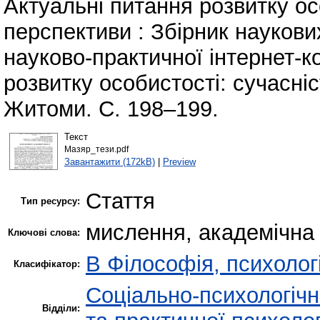
Актуальні питання розвитку осо
перспективи : Збірник науков
науково-практичної інтернет-к
розвитку особистості: сучасніс
Житоми. С. 198–199.
Текст
Мазяр_тези.pdf
Завантажити (172kB)
|
Preview
Стаття
Тип ресурсу:
мислення, академічна 
Ключові слова:
B Філософія, психологі
Класифікатор:
Соціально-психологіч
Відділи: