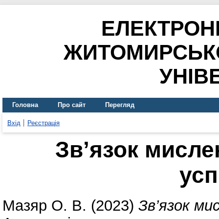
ЕЛЕКТРОН
ЖИТОМИРСЬК
УНІВ
Головна
Про сайт
Перегляд
Вхід
Реєстрація
Зв’язок мисле
усп
Мазяр О. В.
(2023)
Зв’язок ми