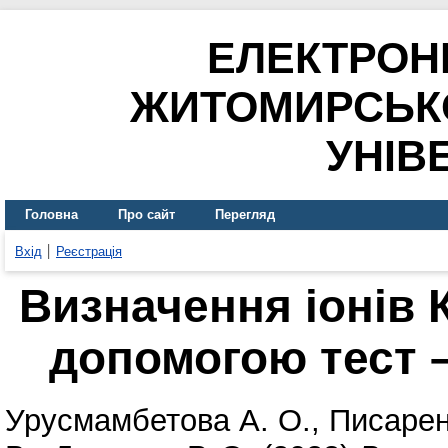
ЕЛЕКТРОН
ЖИТОМИРСЬК
УНІВ
Головна
Про сайт
Перегляд
Вхід
Реєстрація
Визначення іонів К
допомогою тест –
Урусмамбетова А. О.
,
Писарен