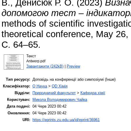
В.
,
Денисюк Р. О.
(2023)
Визнач
допомогою тест – індикаторн
methods of scientific investigatio
theoretical conference, May 26
С. 64–65.
Текст
Antwerp.pdf
Завантажити (242kB)
|
Preview
Тип ресурсу:
Доповідь на конференції або симпозіумі (Інше)
Класифікатор:
Q Наука
>
QD Хімія
Відділи:
Природничий факультет
>
Кафедра хімії
Користувач:
Микола Володимирович Чайка
Дата подачі:
04 Черв 2023 00:42
Оновлення:
04 Черв 2023 00:42
URI:
https://eprints.zu.edu.ua/id/eprint/36961