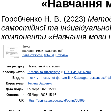
«Навчання м
Горобченко Н. В.
(2023)
Методи
самостійної та індивідуальноі
компоненти «Навчання мови і
Текст
навчання мови і культури.pdf
Завантажити (486kB)
|
Preview
Тип ресурсу:
Навчальний матеріал
Класифікатор:
P Мова та Література
>
PD Німецькі мови
Відділи:
Інститут іноземної філології
>
Кафедра германської філ
Користувач:
Тетяна Ващенко
Дата подачі:
05 Черв 2023 15:11
Оновлення:
05 Черв 2023 15:16
URI:
https://eprints.zu.edu.ua/id/eprint/36969