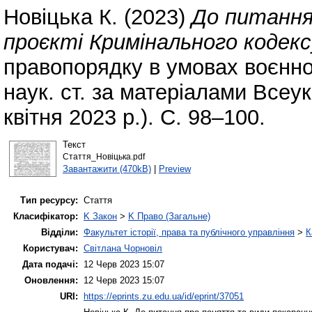
Новіцька К.
(2023)
До питання
проєкті Кримінального кодекс
правопорядку в умовах воєнног
наук. ст. за матеріалами Всеук
квітня 2023 р.). С. 98–100.
Текст
Стаття_Новіцька.pdf
Завантажити (470kB)
|
Preview
Тип ресурсу:
Стаття
Класифікатор:
K Закон
>
K Право (Загальне)
Відділи:
Факультет історії, права та публічного управління
>
К
Користувач:
Світлана Чорновіл
Дата подачі:
12 Черв 2023 15:07
Оновлення:
12 Черв 2023 15:07
URI:
https://eprints.zu.edu.ua/id/eprint/37051