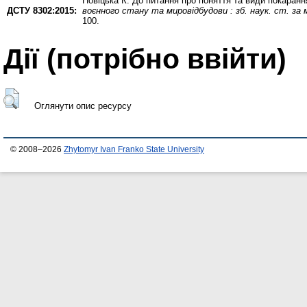
Новіцька К.
До питання про поняття та види покарання
ДСТУ 8302:2015:
воєнного стану та мировідбудови : зб. наук. ст. за
100.
Дії ​​(потрібно ввійти)
Оглянути опис ресурсу
© 2008–2026
Zhytomyr Ivan Franko State University