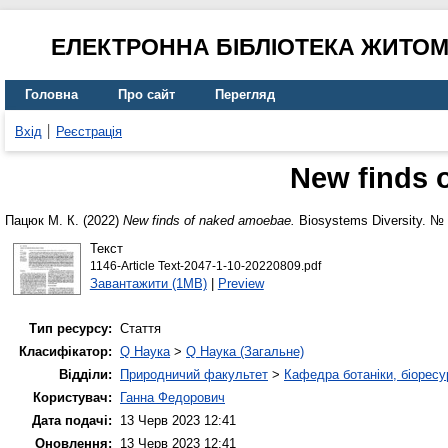
ЕЛЕКТРОННА БІБЛІОТЕКА ЖИТО
Головна
Про сайт
Перегляд
Вхід
Реєстрація
New finds 
Пацюк М. К.
(2022)
New finds of naked amoebae.
Biosystems Diversity. № 
Текст
1146-Article Text-2047-1-10-20220809.pdf
Завантажити (1MB)
|
Preview
Тип ресурсу:
Стаття
Класифікатор:
Q Наука
>
Q Наука (Загальне)
Відділи:
Природничий факультет
>
Кафедра ботаніки, біоресу
Користувач:
Ганна Федорович
Дата подачі:
13 Черв 2023 12:41
Оновлення:
13 Черв 2023 12:41