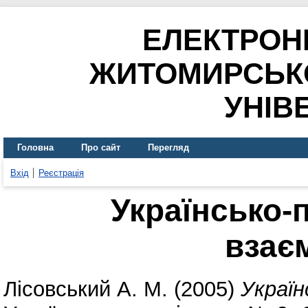
ЕЛЕКТРОН
ЖИТОМИРСЬК
УНІВ
Головна
Про сайт
Перегляд
Вхід
Реєстрація
Українсько-
взає
Лісовський А. М.
(2005)
Україн