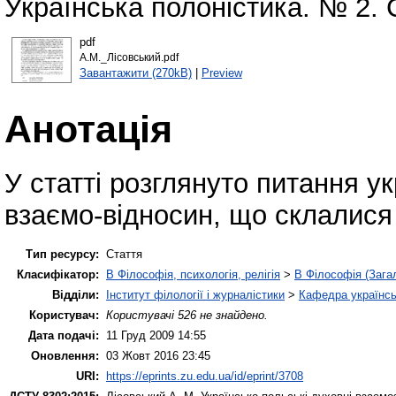
Українська полоністика. № 2. 
pdf
А.М._Лісовський.pdf
Завантажити (270kB)
|
Preview
Анотація
У статті розглянуто питання у
взаємо-відносин, що склалися 
Тип ресурсу:
Стаття
Класифікатор:
B Філософія, психологія, релігія
>
B Філософія (Зага
Відділи:
Інститут філології і журналістики
>
Кафедра українськ
Користувач:
Користувачі 526 не знайдено.
Дата подачі:
11 Груд 2009 14:55
Оновлення:
03 Жовт 2016 23:45
URI:
https://eprints.zu.edu.ua/id/eprint/3708