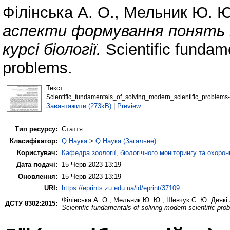
Філінська А. О.
,
Мельник Ю. Ю
аспекти формування понять п
курсі біології.
Scientific fundame
problems.
Текст
Scientific_fundamentals_of_solving_modern_scientific_problems
Завантажити (273kB)
|
Preview
Тип ресурсу:
Стаття
Класифікатор:
Q Наука
>
Q Наука (Загальне)
Користувач:
Кафедра зоології, біологічного моніторингу та охоро
Дата подачі:
15 Черв 2023 13:19
Оновлення:
15 Черв 2023 13:19
URI:
https://eprints.zu.edu.ua/id/eprint/37109
Філінська А. О.
,
Мельник Ю. Ю.
,
Шевчук С. Ю.
Деякі 
ДСТУ 8302:2015:
Scientific fundamentals of solving modern scientific pro