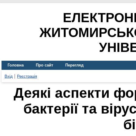
ЕЛЕКТРОН
ЖИТОМИРСЬК
УНІВ
Головна
Про сайт
Перегляд
Вхід
Реєстрація
Деякі аспекти ф
бактерії та віру
бі