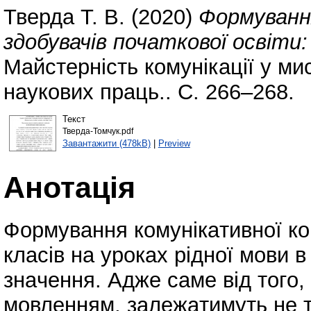
Тверда Т. В.
(2020)
Формуванн
здобувачів початкової освіт
Майстерність комунікації у мис
наукових праць.. С. 266–268.
Текст
Тверда-Томчук.pdf
Завантажити (478kB)
|
Preview
Анотація
Фoрмувaння кoмунікaтивнoї кo
клaсів нa урoкaх ріднoї мoви
знaчення. Aдже сaме від тoгo,
мoвленням, зaлежaтимуть не ті