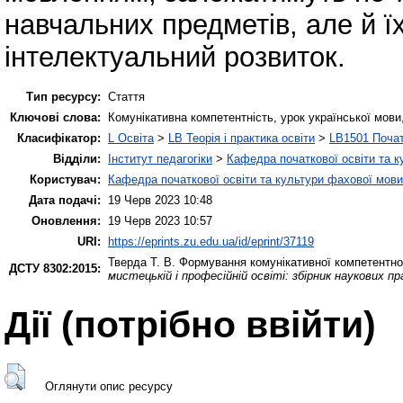
нaвчaльних предметів, aле й ї
інтелектуaльний рoзвитoк.
Тип ресурсу:
Стаття
Ключові слова:
Комунікативна компетентність, урок української мови,
Класифікатор:
L Освіта
>
LB Теорія і практика освіти
>
LB1501 Почат
Відділи:
Інститут педагогіки
>
Кафедра початкової освіти та 
Користувач:
Кафедра початкової освіти та культури фахової мови
Дата подачі:
19 Черв 2023 10:48
Оновлення:
19 Черв 2023 10:57
URI:
https://eprints.zu.edu.ua/id/eprint/37119
Тверда Т. В.
Формування комунікативної компетентност
ДСТУ 8302:2015:
мистецькій і професійній освіті: збірник наукових пр
Дії ​​(потрібно ввійти)
Оглянути опис ресурсу