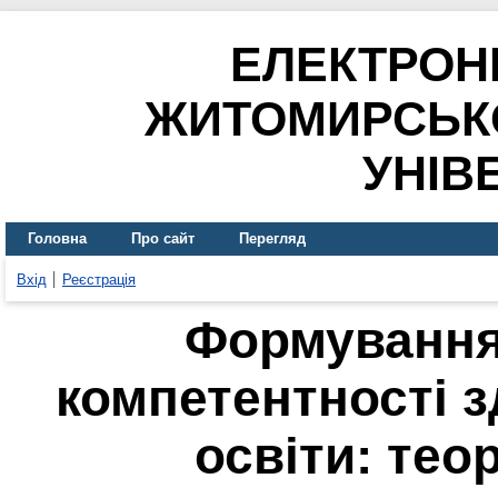
ЕЛЕКТРОН
ЖИТОМИРСЬК
УНІВ
Головна
Про сайт
Перегляд
Вхід
Реєстрація
Формування
компетентності з
освіти: тео