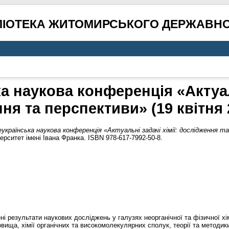
ЛІОТЕКА ЖИТОМИРСЬКОГО ДЕРЖАВНО
ка наукова конференція «Актуаль
ня та перспективи» (19 квітня 
еукраїнська наукова конференція «Актуальні задачі хімії: дослідження т
ситет імені Івана Франка. ISBN 978-617-7992-50-8.
ні результати наукових досліджень у галузях неорганічної та фізичної хі
овища, хімії органічних та високомолекулярних сполук, теорії та методик