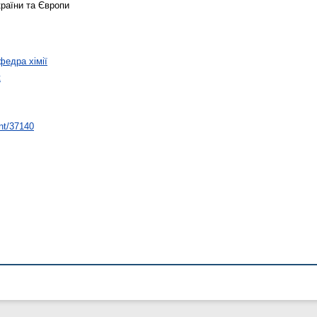
раїни та Європи
федра хімії
к
int/37140