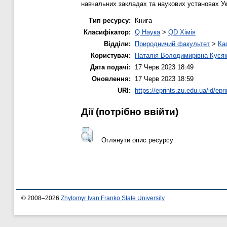
навчальних закладах та наукових установах Ук
Тип ресурсу:
Книга
Класифікатор:
Q Наука
>
QD Хімія
Відділи:
Природничий факультет
>
Ка
Користувач:
Наталія Володимирівна Куся
Дата подачі:
17 Черв 2023 18:49
Оновлення:
17 Черв 2023 18:59
URI:
https://eprints.zu.edu.ua/id/epr
Дії ​​(потрібно ввійти)
Оглянути опис ресурсу
© 2008–2026
Zhytomyr Ivan Franko State University