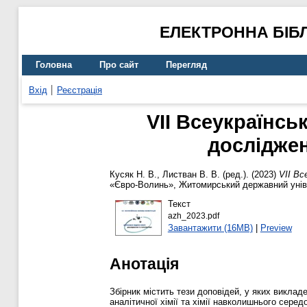
ЕЛЕКТРОННА БІБ
Головна
Про сайт
Перегляд
Вхід
Реєстрація
VIІ Всеукраїнсь
досліджен
Кусяк Н. В.
,
Листван В. В.
(ред.). (2023)
VIІ Вс
«Євро-Волинь», Житомирський державний універ
Текст
azh_2023.pdf
Завантажити (16MB)
|
Preview
Анотація
Збірник містить тези доповідей, у яких викладе
аналітичної хімії та хімії навколишнього серед