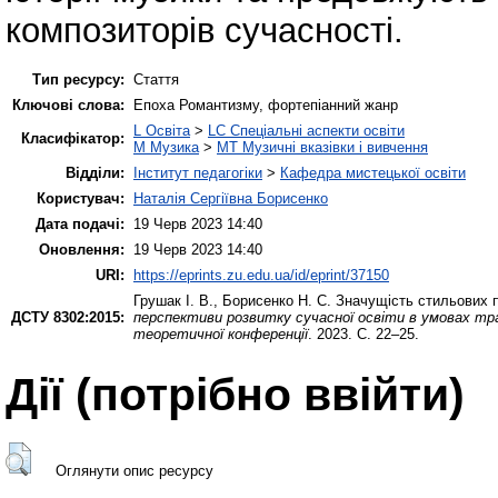
композиторів сучасності.
Тип ресурсу:
Стаття
Ключові слова:
Епоха Романтизму, фортепіанний жанр
L Освіта
>
LC Спеціальні аспекти освіти
Класифікатор:
M Музика
>
MT Музичні вказівки і вивчення
Відділи:
Інститут педагогіки
>
Кафедра мистецької освіти
Користувач:
Наталія Сергіївна Борисенко
Дата подачі:
19 Черв 2023 14:40
Оновлення:
19 Черв 2023 14:40
URI:
https://eprints.zu.edu.ua/id/eprint/37150
Грушак І. В.
,
Борисенко Н. С.
Значущість стильових п
ДСТУ 8302:2015:
перспективи розвитку сучасної освіти в умовах тран
теоретичної конференції
. 2023. С. 22–25.
Дії ​​(потрібно ввійти)
Оглянути опис ресурсу