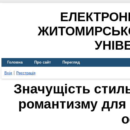
ЕЛЕКТРОН
ЖИТОМИРСЬК
УНІВ
Головна
Про сайт
Перегляд
Вхід
Реєстрація
Значущість стил
романтизму для 
о