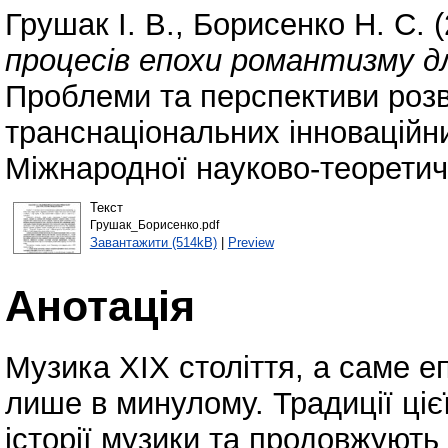
Грушак І. В.
,
Борисенко Н. С.
(
процесів епохи романтизму дл
Проблеми та перспективи розв
транснаціональних інноваційни
Міжнародної науково-теоретичн
Текст
Грушак_Борисенко.pdf
Завантажити (514kB)
|
Preview
Анотація
Музика ХІХ століття, а саме 
лише в минулому. Традиції цієї
історії музики та продовжуют