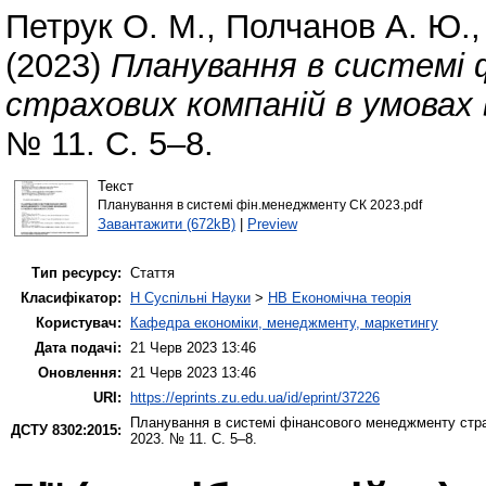
Петрук О. М.
,
Полчанов А. Ю.
(2023)
Планування в системі
страхових компаній в умовах 
№ 11. С. 5–8.
Текст
Планування в системі фін.менеджменту СК 2023.pdf
Завантажити (672kB)
|
Preview
Тип ресурсу:
Стаття
Класифікатор:
H Суспільні Науки
>
HB Економічна теорія
Користувач:
Кафедра економіки, менеджменту, маркетингу
Дата подачі:
21 Черв 2023 13:46
Оновлення:
21 Черв 2023 13:46
URI:
https://eprints.zu.edu.ua/id/eprint/37226
Планування в системі фінансового менеджменту страх
ДСТУ 8302:2015:
2023. № 11. С. 5–8.