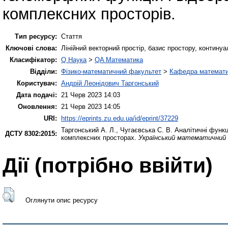
комплексних просторів.
Тип ресурсу:
Стаття
Ключові слова:
Лінійний векторний простір, базис простору, контину
Класифікатор:
Q Наука
>
QA Математика
Відділи:
Фізико-математичний факультет
>
Кафедра математич
Користувач:
Андрій Леонідович Таргонський
Дата подачі:
21 Черв 2023 14:03
Оновлення:
21 Черв 2023 14:05
URI:
https://eprints.zu.edu.ua/id/eprint/37229
Таргонський А. Л.
,
Чугаєвська С. В.
Аналітичні функц
ДСТУ 8302:2015:
комплексних просторах.
Український математичний 
Дії ​​(потрібно ввійти)
Оглянути опис ресурсу