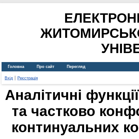
ЕЛЕКТРОН
ЖИТОМИРСЬК
УНІВ
Головна
Про сайт
Перегляд
Вхід
Реєстрація
Аналітичні функці
та частково конф
континуальних к