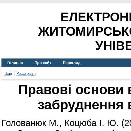
ЕЛЕКТРОН
ЖИТОМИРСЬК
УНІВ
Головна
Про сайт
Перегляд
Вхід
Реєстрація
Правові основи
забруднення 
Голованюк М.
,
Коцюба І. Ю.
(2