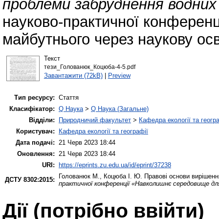
проблеми забруднення водних
науково-практичної конферен
майбутнього через наукову осв
Текст
тези_Голованюк_Коцюба-4-5.pdf
Завантажити (72kB)
|
Preview
Тип ресурсу:
Стаття
Класифікатор:
Q Наука
>
Q Наука (Загальне)
Відділи:
Природничий факультет
>
Кафедра екології та геогр
Користувач:
Кафедра екології та географії
Дата подачі:
21 Черв 2023 18:44
Оновлення:
21 Черв 2023 18:44
URI:
https://eprints.zu.edu.ua/id/eprint/37238
Голованюк М.
,
Коцюба І. Ю.
Правові основи вирішенн
ДСТУ 8302:2015:
практичної конференції «Навколишнє середовище дл
Дії ​​(потрібно ввійти)