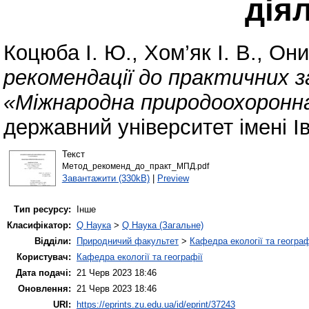
дія
Коцюба І. Ю.
,
Хом’як І. В.
,
Они
рекомендації до практичних 
«Міжнародна природоохоронна
державний університет імені 
Текст
Метод_рекоменд_до_практ_МПД.pdf
Завантажити (330kB)
|
Preview
Тип ресурсу:
Інше
Класифікатор:
Q Наука
>
Q Наука (Загальне)
Відділи:
Природничий факультет
>
Кафедра екології та географ
Користувач:
Кафедра екології та географії
Дата подачі:
21 Черв 2023 18:46
Оновлення:
21 Черв 2023 18:46
URI:
https://eprints.zu.edu.ua/id/eprint/37243