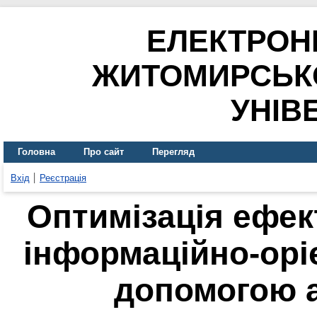
ЕЛЕКТРОН
ЖИТОМИРСЬК
УНІВ
Головна
Про сайт
Перегляд
Вхід
Реєстрація
Оптимізація ефек
інформаційно-орі
допомогою а