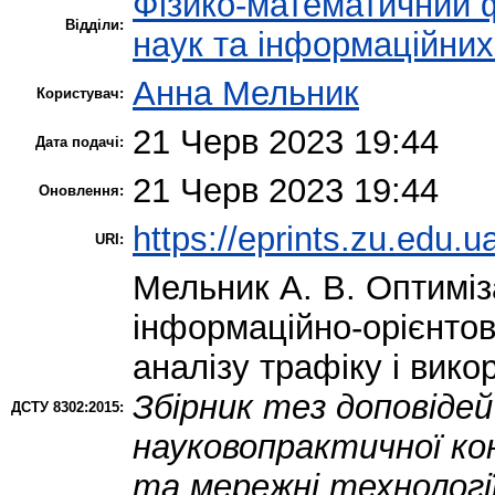
Фізико-математичний 
Відділи:
наук та інформаційних
Анна Мельник
Користувач:
21 Черв 2023 19:44
Дата подачі:
21 Черв 2023 19:44
Оновлення:
https://eprints.zu.edu.u
URI:
Мельник А. В.
Оптиміз
інформаційно-орієнто
аналізу трафіку і вик
Збірник тез доповідей
ДСТУ 8302:2015:
науковопрактичної ко
та мережні технології