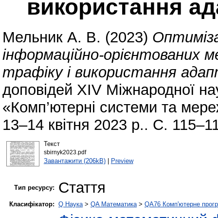
використання ад
Мельник А. В.
(2023)
Оптиміза
інформаційно-орієнтованих м
трафіку і використання адап
доповідей XIV Міжнародної на
«Комп’ютерні системи та мереж
13–14 квітня 2023 р.. С. 115–1
Текст
sbirnyk2023.pdf
Завантажити (206kB)
|
Preview
Стаття
Тип ресурсу:
Класифікатор:
Q Наука
>
QA Математика
>
QA76 Комп'ютерне прогр