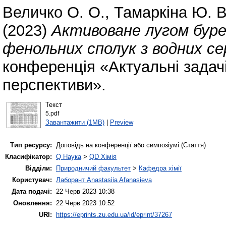
Величко О. О.
,
Тамаркіна Ю. В
(2023)
Активоване лугом буре
фенольних сполук з водних с
конференція «Актуальні задачі
перспективи».
Текст
5.pdf
Завантажити (1MB)
|
Preview
Тип ресурсу:
Доповідь на конференції або симпозіумі (Стаття)
Класифікатор:
Q Наука
>
QD Хімія
Відділи:
Природничий факультет
>
Кафедра хімії
Користувач:
Лаборант Anastasiia Afanasieva
Дата подачі:
22 Черв 2023 10:38
Оновлення:
22 Черв 2023 10:52
URI:
https://eprints.zu.edu.ua/id/eprint/37267