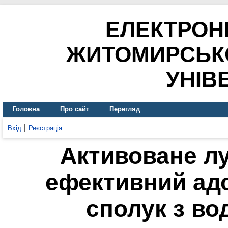
ЕЛЕКТРОН
ЖИТОМИРСЬК
УНІВ
Головна
Про сайт
Перегляд
Вхід
Реєстрація
Активоване лу
ефективний ад
сполук з в