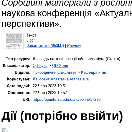
Сорбційні матеріали з рослинн
наукова конференція «Актуальн
перспективи».
Текст
6.pdf
Завантажити (953kB)
|
Preview
Тип ресурсу:
Доповідь на конференції або симпозіумі (Стаття)
Класифікатор:
Q Наука
>
QD Хімія
Відділи:
Природничий факультет
>
Кафедра хімії
Користувач:
Лаборант Anastasiia Afanasieva
Дата подачі:
22 Черв 2023 10:51
Оновлення:
22 Черв 2023 10:57
URI:
https://eprints.zu.edu.ua/id/eprint/37270
Дії ​​(потрібно ввійти)