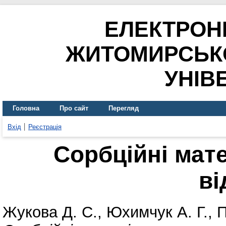
ЕЛЕКТРОН
ЖИТОМИРСЬК
УНІВ
Головна
Про сайт
Перегляд
Вхід
Реєстрація
Сорбційні мат
ві
Жукова Д. С.
,
Юхимчук А. Г.
,
П