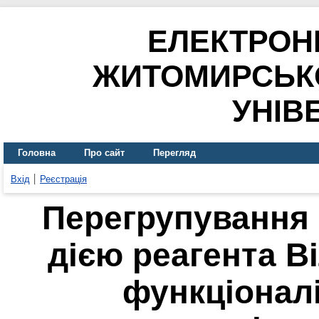
ЕЛЕКТРОН
ЖИТОМИРСЬК
УНІВ
Головна
Про сайт
Перегляд
Вхід
Реєстрація
Перегрупування 
дією реагента В
функціоналі