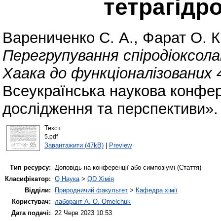
тетрагідр
Варениченко С. А.
,
Фарат О. К
Перегрупування спіродіоксола
Хаака до функціоналізованих 
Всеукраїнська наукова конфере
дослідження та перспективи».
Текст
5.pdf
Завантажити (47kB)
|
Preview
Тип ресурсу:
Доповідь на конференції або симпозіумі (Стаття)
Класифікатор:
Q Наука
>
QD Хімія
Відділи:
Природничий факультет
>
Кафедра хімії
Користувач:
лаборант A. O. Omelchuk
Дата подачі:
22 Черв 2023 10:53