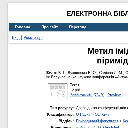
ЕЛЕКТРОННА БІБ
Головна
Про сайт
Перегляд
Вхід
Реєстрація
Метил імід
піримід
Жилко В. І.
,
Лукашевич Б. О.
,
Салієва Л. М.
,
С
In: Всеукраїнська наукова конференція «Актуал
Текст
12.pdf
Завантажити (76kB)
|
Preview
Тип ресурсу:
Доповідь на конференції або 
Класифікатор:
Q Наука
>
QD Хімія
Відділи:
Природничий факультет
>
Ка
Користувач:
лаборант A. O. Omelchuk