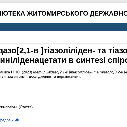
ЛІОТЕКА ЖИТОМИРСЬКОГО ДЕРЖАВНО
азо[2,1-в ]тіазоліліден- та тіазо
иніліденацетати в синтезі спі
ливка Н. Ю.
(2023)
Метил імідазо[2,1-в ]тіазоліліден- та тіазоло[3,2-а 
ьні задачі хімії: дослідження та перспективи».
симпозіумі (Стаття)
федра хімії