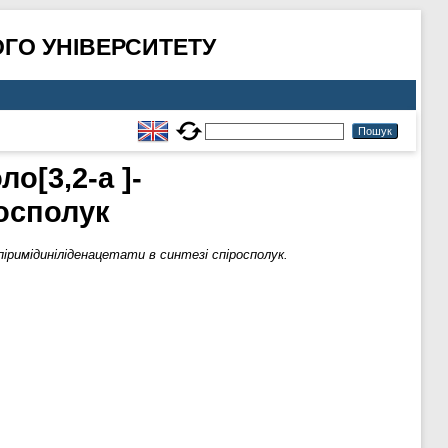
ГО УНІВЕРСИТЕТУ
ло[3,2-а ]-
росполук
]-піримідиніліденацетати в синтезі спіросполук.