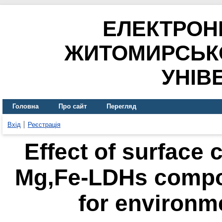
ЕЛЕКТРОН
ЖИТОМИРСЬК
УНІВ
Головна
Про сайт
Перегляд
Вхід
Реєстрація
Effect of surface 
Mg,Fe-LDHs compos
for environm