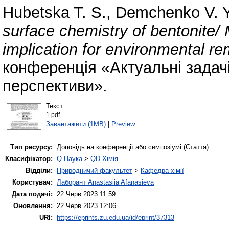
Hubetska T. S.
,
Demchenko V. 
surface chemistry of bentonite
implication for environmental re
конференція «Актуальні задачі
перспективи».
Текст
1.pdf
Завантажити (1MB)
|
Preview
Тип ресурсу:
Доповідь на конференції або симпозіумі (Стаття)
Класифікатор:
Q Наука
>
QD Хімія
Відділи:
Природничий факультет
>
Кафедра хімії
Користувач:
Лаборант Anastasiia Afanasieva
Дата подачі:
22 Черв 2023 11:59
Оновлення:
22 Черв 2023 12:06
URI:
https://eprints.zu.edu.ua/id/eprint/37313