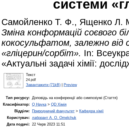
системи «г
Самойленко Т. Ф.
,
Ященко Л. 
Зміна конформацій соєвого бі
кокосульфатом, залежно від 
«гліцерин/сорбіт».
In: Всеукр
«Актуальні задачі хімії: дослі
Текст
24.pdf
Завантажити (71kB)
|
Preview
Тип ресурсу:
Доповідь на конференції або симпозіумі (Стаття)
Класифікатор:
Q Наука
>
QD Хімія
Відділи:
Природничий факультет
>
Кафедра хімії
Користувач:
лаборант A. O. Omelchuk
Дата подачі:
22 Черв 2023 11:51