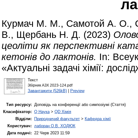
ла
Курмач М. М.
,
Самотой А. О.
,
В.
,
Щербань Н. Д.
(2023)
Олово
цеоліти як перспективні кат
кетонів до лактонів.
In: Всеу
«Актуальні задачі хімії: дослі
Текст
Збірник АЗХ 2023-124.pdf
Завантажити (526kB)
|
Preview
Тип ресурсу:
Доповідь на конференції або симпозіумі (Стаття)
Класифікатор:
Q Наука
>
QD Хімія
Відділи:
Природничий факультет
>
Кафедра хімії
Користувач:
лаборан О.В. ХОДЮК
Дата подачі:
22 Черв 2023 11:59