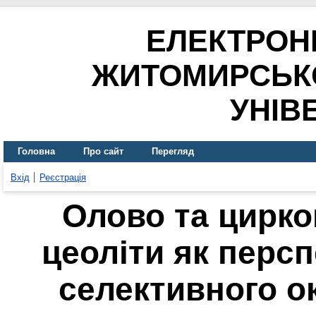
ЕЛЕКТРОН
ЖИТОМИРСЬК
УНІВ
Головна
Про сайт
Перегляд
Вхід
Реєстрація
Олово та циркон
цеоліти як персп
селективного о