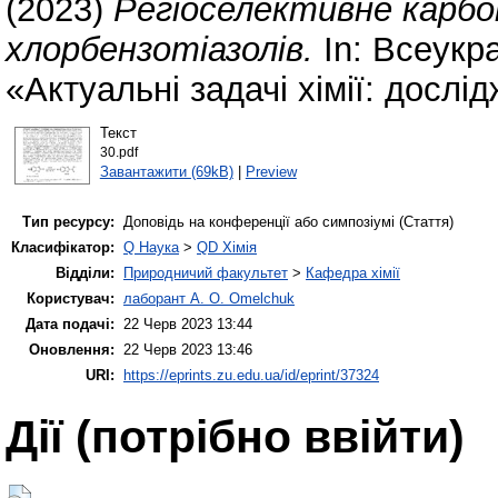
(2023)
Регіоселективне карбо
хлорбензотіазолів.
In: Всеукр
«Актуальні задачі хімії: дослі
Текст
30.pdf
Завантажити (69kB)
|
Preview
Тип ресурсу:
Доповідь на конференції або симпозіумі (Стаття)
Класифікатор:
Q Наука
>
QD Хімія
Відділи:
Природничий факультет
>
Кафедра хімії
Користувач:
лаборант A. O. Omelchuk
Дата подачі:
22 Черв 2023 13:44
Оновлення:
22 Черв 2023 13:46
URI:
https://eprints.zu.edu.ua/id/eprint/37324
Дії ​​(потрібно ввійти)