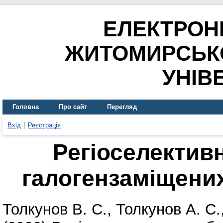
ЕЛЕКТРОН
ЖИТОМИРСЬК
УНІВ
Головна
Про сайт
Перегляд
Вхід
Реєстрація
Регіоселектив
галогензаміщених
Толкунов В. С.
,
Толкунов А. С.