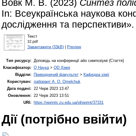
Вовк М. В.
(2023)
Синтез поліф
In: Всеукраїнська наукова конф
дослідження та перспективи».
Текст
32.pdf
Завантажити (33kB)
|
Preview
Тип ресурсу:
Доповідь на конференції або симпозіумі (Стаття)
Класифікатор:
Q Наука
>
QD Хімія
Відділи:
Природничий факультет
>
Кафедра хімії
Користувач:
лаборант A. O. Omelchuk
Дата подачі:
22 Черв 2023 13:47
Оновлення:
22 Черв 2023 13:51
URI:
https://eprints.zu.edu.ua/id/eprint/37331
Дії ​​(потрібно ввійти)