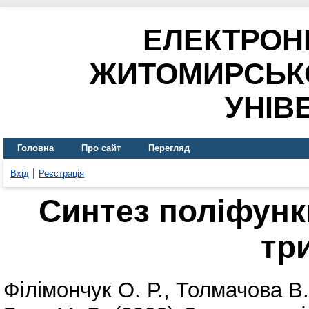
ЕЛЕКТРОН
ЖИТОМИРСЬК
УНІВ
Головна
Про сайт
Перегляд
Вхід
Реєстрація
Синтез поліфункц
тр
Філімончук О. Р.
,
Толмачова В.