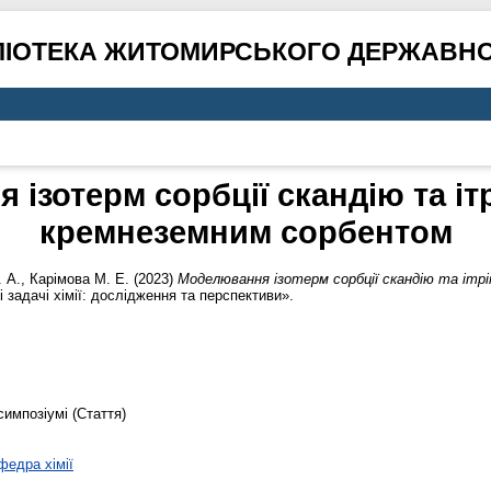
ЛІОТЕКА ЖИТОМИРСЬКОГО ДЕРЖАВНО
ізотерм сорбції скандію та іт
кремнеземним сорбентом
 А.
,
Карімова М. Е.
(2023)
Моделювання ізотерм сорбції скандію та ітр
задачі хімії: дослідження та перспективи».
симпозіумі (Стаття)
федра хімії