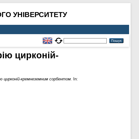
ГО УНІВЕРСИТЕТУ
рію цирконій-
ію цирконій-кремнеземним сорбентом.
In: