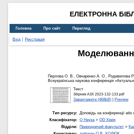
ЕЛЕКТРОННА БІБ
Головна
Про сайт
Перегляд
Вхід
Реєстрація
Моделювання 
Перлова О. В.
,
Овчаренко А. О.
,
Родивилова Р.
Всеукраїнська наукова конференція «Актуальні 
Текст
Збірник АЗХ 2023-132-133.pdf
Завантажити (468kB)
|
Preview
Тип ресурсу:
Доповідь на конференції або 
Класифікатор:
Q Наука
>
QD Хімія
Відділи:
Природничий факультет
>
Ка
Користувач:
лаборан О.В. ХОДЮК