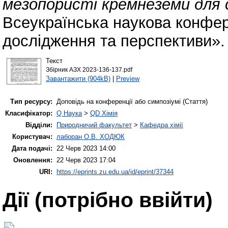
мезопористі кремнеземи для с
Всеукраїнська наукова конфере
дослідження та перспективи».
Текст
Збірник АЗХ 2023-136-137.pdf
Завантажити (904kB)
|
Preview
Тип ресурсу:
Доповідь на конференції або симпозіумі (Стаття)
Класифікатор:
Q Наука
>
QD Хімія
Відділи:
Природничий факультет
>
Кафедра хімії
Користувач:
лаборан О.В. ХОДЮК
Дата подачі:
22 Черв 2023 14:00
Оновлення:
22 Черв 2023 17:04
URI:
https://eprints.zu.edu.ua/id/eprint/37344
Дії ​​(потрібно ввійти)