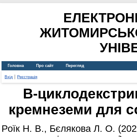
ЕЛЕКТРОН
ЖИТОМИРСЬК
УНІВ
Головна
Про сайт
Перегляд
Вхід
Реєстрація
Β-циклодекстри
кремнеземи для с
Роїк Н. В.
,
Бєлякова Л. О.
(202