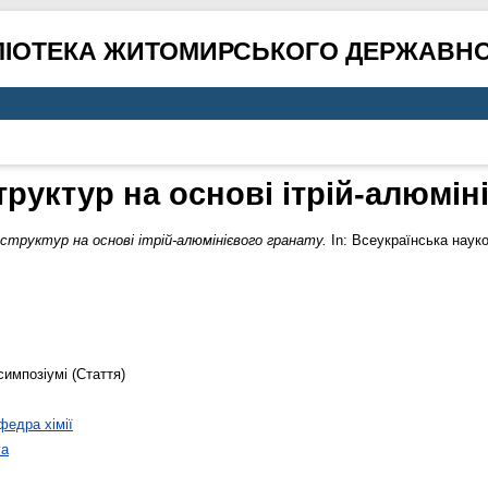
ЛІОТЕКА ЖИТОМИРСЬКОГО ДЕРЖАВНО
руктур на основі ітрій-алюмін
структур на основі ітрій-алюмінієвого гранату.
In: Всеукраїнська науко
симпозіумі (Стаття)
федра хімії
va