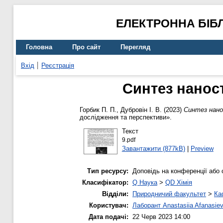
ЕЛЕКТРОННА БІБ
Головна
Про сайт
Перегляд
Вхід
Реєстрація
Синтез наност
Горбик П. П.
,
Дубровін І. В.
(2023)
Синтез нано
дослідження та перспективи».
Текст
9.pdf
Завантажити (877kB)
|
Preview
Тип ресурсу:
Доповідь на конференції або 
Класифікатор:
Q Наука
>
QD Хімія
Відділи:
Природничий факультет
>
Ка
Користувач:
Лаборант Anastasiia Afanasie
Дата подачі:
22 Черв 2023 14:00