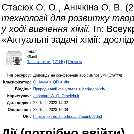
Стасюк О. О.
,
Анічкіна О. В.
(2
технології для розвитку твор
у ході вивчення хімії.
In: Всеук
«Актуальні задачі хімії: дослі
Текст
40.pdf
Завантажити (171kB)
|
Preview
Тип ресурсу:
Доповідь на конференції або симпозіумі (Стаття)
Класифікатор:
Q Наука
>
QD Хімія
Відділи:
Природничий факультет
>
Кафедра хімії
Користувач:
лаборант A. O. Omelchuk
Дата подачі:
22 Черв 2023 14:02
Оновлення:
22 Черв 2023 16:38
URI:
https://eprints.zu.edu.ua/id/eprint/37353
Дії ​​(потрібно ввійти)