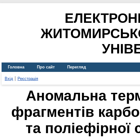
ЕЛЕКТРОН
ЖИТОМИРСЬК
УНІВ
Головна
Про сайт
Перегляд
Вхід
Реєстрація
Аномальна терм
фрагментів карб
та поліефірної 