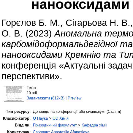
нанооксидами 
Горєлов Б. М.
,
Сігарьова Н. В.
О. В.
(2023)
Аномальна термо
карбомідоформальдегідної та 
нанооксидами Кремнію та Ти
конференція «Актуальні задачі
перспективи».
Текст
10.pdf
Завантажити (812kB)
|
Preview
Тип ресурсу:
Доповідь на конференції або симпозіумі (Стаття)
Класифікатор:
Q Наука
>
QD Хімія
Відділи:
Природничий факультет
>
Кафедра хімії
Користувач:
Лаборант Anastasiia Afanasieva