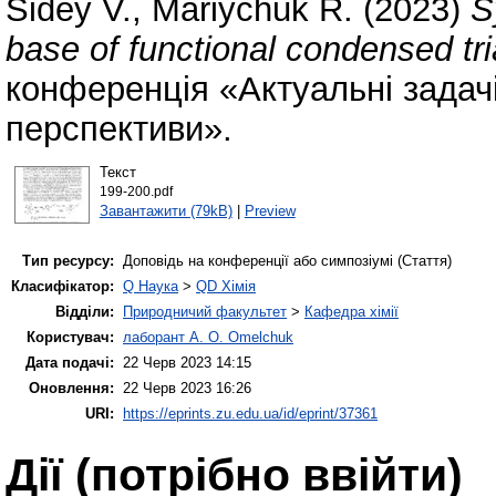
Sidey V.
,
Mariychuk R.
(2023)
S
base of functional condensed tri
конференція «Актуальні задачі
перспективи».
Текст
199-200.pdf
Завантажити (79kB)
|
Preview
Тип ресурсу:
Доповідь на конференції або симпозіумі (Стаття)
Класифікатор:
Q Наука
>
QD Хімія
Відділи:
Природничий факультет
>
Кафедра хімії
Користувач:
лаборант A. O. Omelchuk
Дата подачі:
22 Черв 2023 14:15
Оновлення:
22 Черв 2023 16:26
URI:
https://eprints.zu.edu.ua/id/eprint/37361
Дії ​​(потрібно ввійти)