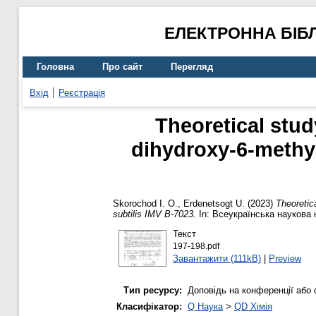
ЕЛЕКТРОННА БІБ
Головна
Про сайт
Перегляд
Вхід
Реєстрація
Theoretical stud
dihydroxy-6-methyl
Skorochod I. O.
,
Erdenetsogt U.
(2023)
Theoretic
subtilis IMV B-7023.
In: Всеукраїнська наукова 
Текст
197-198.pdf
Завантажити (111kB)
|
Preview
Тип ресурсу:
Доповідь на конференції або 
Класифікатор:
Q Наука
>
QD Хімія