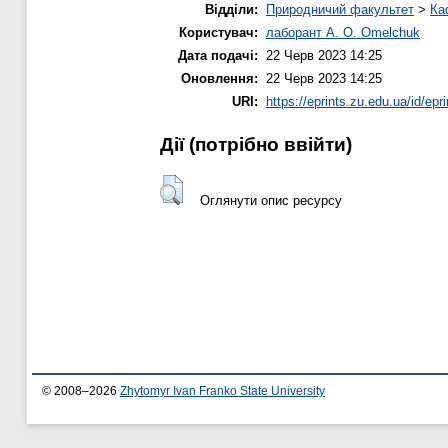
Відділи:
Природничий факультет
>
Ка
Користувач:
лаборант A. O. Omelchuk
Дата подачі:
22 Черв 2023 14:25
Оновлення:
22 Черв 2023 14:25
URI:
https://eprints.zu.edu.ua/id/epr
Дії ​​(потрібно ввійти)
Оглянути опис ресурсу
© 2008–2026
Zhytomyr Ivan Franko State University