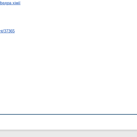
федра хімії
int/37365