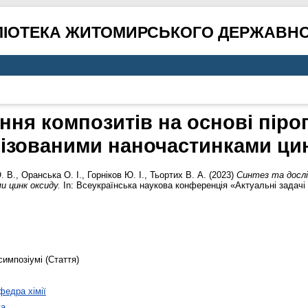
ЛІОТЕКА ЖИТОМИРСЬКОГО ДЕРЖАВНО
ння композитів на основі пір
лізованими наночастинками ци
. В.
,
Оранська О. І.
,
Горніков Ю. І.
,
Тьортих В. А.
(2023)
Синтез та дослі
и цинк оксиду.
In: Всеукраїнська наукова конференція «Актуальні задачі 
симпозіумі (Стаття)
федра хімії
va