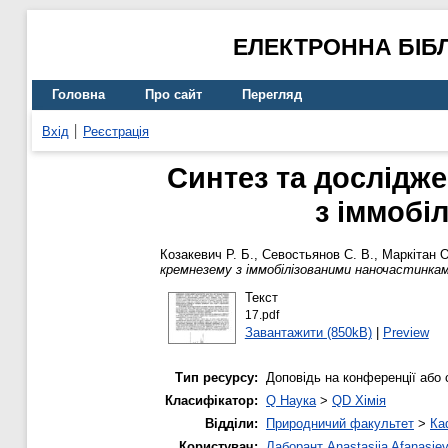
ЕЛЕКТРОННА БІБ
Головна
Про сайт
Перегляд
Вхід
Реєстрація
Синтез та дослідже
з іммобі
Козакевич Р. Б.
,
Севостьянов С. В.
,
Маркітан О
кремнезему з іммобілізованими наночастинкам
Текст
17.pdf
Завантажити (850kB)
|
Preview
Тип ресурсу:
Доповідь на конференції або 
Класифікатор:
Q Наука
>
QD Хімія
Відділи:
Природничий факультет
>
Ка
Користувач:
Лаборант Anastasiia Afanasie