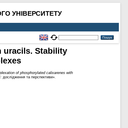
ГО УНІВЕРСИТЕТУ
racils. Stability
lexes
lexation of phosphorylated calixarenes with
ї: дослідження та перспективи».