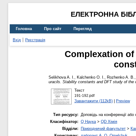
ЕЛЕКТРОННА БІБ
Головна
Про сайт
Перегляд
Вхід
Реєстрація
Complexation of 
cons
Selikhova A. I.
,
Kalchenko O. I.
,
Rozhenko A. B.
uracils. Stability constants and DFT study of the
Текст
191-192.pdf
Завантажити (112kB)
|
Preview
Тип ресурсу:
Доповідь на конференції або 
Класифікатор:
Q Наука
>
QD Хімія
Відділи:
Природничий факультет
>
Ка
Користувач:
лаборант A. O. Omelchuk