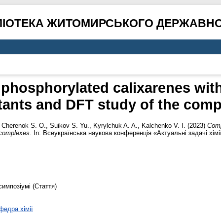
ЛІОТЕКА ЖИТОМИРСЬКОГО ДЕРЖАВНО
phosphorylated calixarenes with u
tants and DFT study of the comp
,
Cherenok S. O.
,
Suikov S. Yu.
,
Kyrylchuk A. A.
,
Kalchenko V. I.
(2023)
Comp
 complexes.
In: Всеукраїнська наукова конференція «Актуальні задачі хімі
симпозіумі (Стаття)
федра хімії