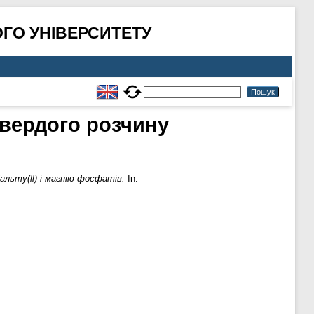
ГО УНІВЕРСИТЕТУ
твердого розчину
льту(ll) і магнію фосфатів.
In: