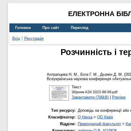
ЕЛЕКТРОННА БІБ
Головна
Про сайт
Перегляд
Вхід
Реєстрація
Розчинність і т
Антрапцева Н. М.
,
Біла Г. М.
,
Дьомін Д. М.
(20
Всеукраїнська наукова конференція «Актуальні 
Текст
Збірник АЗХ 2023-98-99.pdf
Завантажити (706kB)
|
Preview
Тип ресурсу:
Доповідь на конференції або 
Класифікатор:
Q Наука
>
QD Хімія
Відділи:
Природничий факультет
>
Ка
Користувач:
лаборан О.В. ХОДЮК