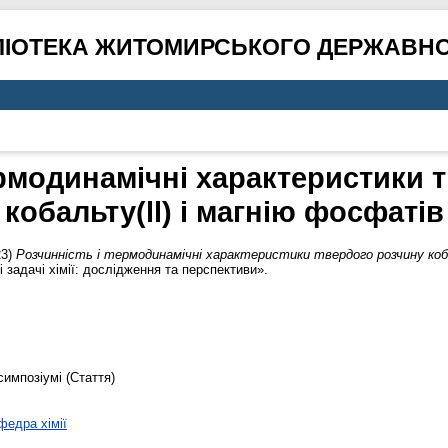
ЛІОТЕКА ЖИТОМИРСЬКОГО ДЕРЖАВНО
ермодинамічні характеристики 
кобальту(ll) і магнію фосфатів
23)
Розчинність і термодинамічні характеристики твердого розчину коба
задачі хімії: дослідження та перспективи».
симпозіумі (Стаття)
федра хімії