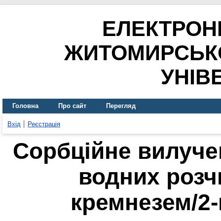
ЕЛЕКТРОН
ЖИТОМИРСЬК
УНІВ
Головна
Про сайт
Перегляд
Вхід
Реєстрація
Сорбційне вилученн
водних розч
кремнезем/2-