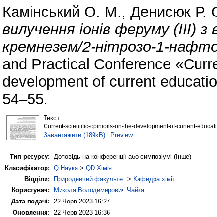
Камінський О. М.
,
Денисюк Р. 
вилучення іонів феруму (ІІІ) 
кремнезем/2-нітрозо-1-нафто
and Practical Conference «Curren
development of current education
54–55.
Текст
Current-scientific-opinions-on-the-development-of-current-educati
Завантажити (189kB)
|
Preview
Тип ресурсу:
Доповідь на конференції або симпозіумі (Інше)
Класифікатор:
Q Наука
>
QD Хімія
Відділи:
Природничий факультет
>
Кафедра хімії
Користувач:
Микола Володимирович Чайка
Дата подачі:
22 Черв 2023 16:27
Оновлення:
22 Черв 2023 16:36