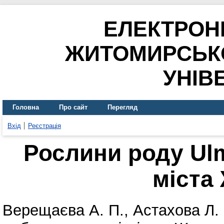
ЕЛЕКТРОН
ЖИТОМИРСЬК
УНІВ
Головна
Про сайт
Перегляд
Вхід
Реєстрація
Рослини роду Ul
міста
Верещаєва А. П.
,
Астахова Л. 