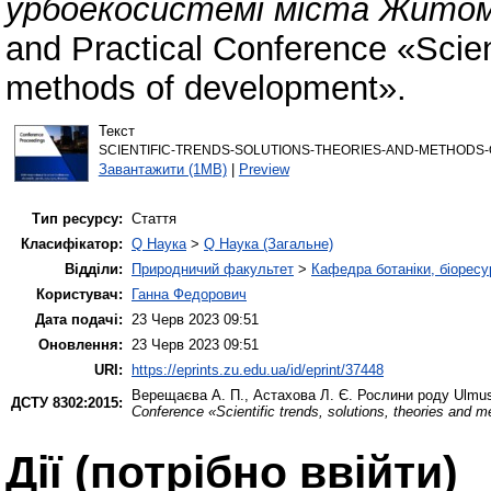
урбоекосистемі міста Житом
and Practical Conference «Scient
methods of development».
Текст
SCIENTIFIC-TRENDS-SOLUTIONS-THEORIES-AND-METHODS-O
Завантажити (1MB)
|
Preview
Тип ресурсу:
Стаття
Класифікатор:
Q Наука
>
Q Наука (Загальне)
Відділи:
Природничий факультет
>
Кафедра ботаніки, біоресу
Користувач:
Ганна Федорович
Дата подачі:
23 Черв 2023 09:51
Оновлення:
23 Черв 2023 09:51
URI:
https://eprints.zu.edu.ua/id/eprint/37448
Верещаєва А. П.
,
Астахова Л. Є.
Рослини роду Ulmus
ДСТУ 8302:2015:
Conference «Scientific trends, solutions, theories and 
Дії ​​(потрібно ввійти)