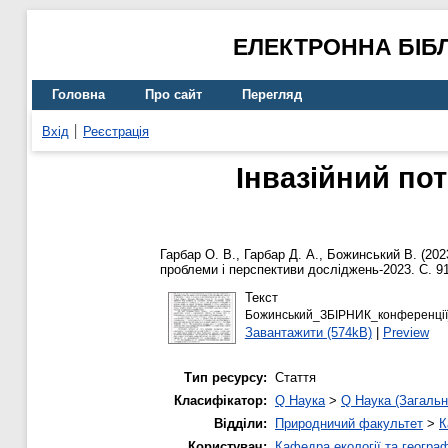
ЕЛЕКТРОННА БІБ
Головна
Про сайт
Перегляд
Вхід
Реєстрація
Інвазійний пот
Гарбар О. В.
,
Гарбар Д. А.
,
Божинський В.
(202
проблеми і перспективи досліджень-2023. С. 9
Текст
Божинський_ЗБІРНИК_конференції_
Завантажити (574kB)
|
Preview
Тип ресурсу:
Стаття
Класифікатор:
Q Наука
>
Q Наука (Загальн
Відділи:
Природничий факультет
>
К
Користувач:
Кафедра екології та географ