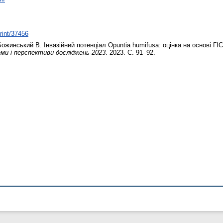
print/37456
Божинський В.
Інвазійний потенціал Opuntia humifusa: оцінка на основі Г
ми і перспективи досліджень-2023
. 2023. С. 91–92.