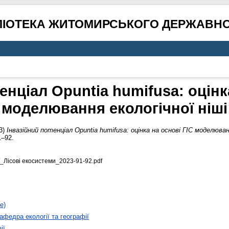
ЛІОТЕКА ЖИТОМИРСЬКОГО ДЕРЖАВНО
енціал Opuntia humifusa: оцінк
моделювання екологічної ніші
3)
Інвазійний потенціал Opuntia humifusa: оцінка на основі ГІС моделюванн
1–92.
Лісові екосистеми_2023-91-92.pdf
е)
афедра екології та географії
ії