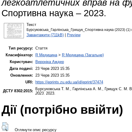
легкоатлетичних вправ на фу
Спортивна наука – 2023.
Текст
Бурсуковська_Гарлінська_Грищук_Спортивна наука (2023) (1) (
Завантажити (711kB)
|
Preview
Тип ресурсу:
Стаття
Класифікатор:
R Медицина
>
R Медицина (Загальне)
Користувач:
Вероніка Аждер
Дата подачі:
23 Черв 2023 15:35
Оновлення:
23 Черв 2023 15:35
URI:
https://eprints.zu.edu.ua/id/eprint/37474
Бурсуковська Т. М.
,
Гарлінська А. М.
,
Грищук С. М.
В
ДСТУ 8302:2015:
2023
. 2023.
Дії ​​(потрібно ввійти)
Оглянути опис ресурсу